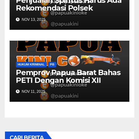
Penjualan Spiritus Harus Ada
Rekomendasi Polsek
Kaimana
NOV 13, 2025
HUKUM KRIMINAL
PB
Pemprov Papua Barat Bahas
PETI Dengan Komisi XII
NOV 11, 2025
CARI BERITA