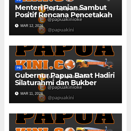
Menteri Pertanian Sambut
Positif Rencana Pencetakah
Sawah dan Ladang di Papua
MAR 12, 2026
Barat
PB
Gubernur Papua Barat Hadiri
Silaturahmi dan Bukber
Bersama DPR RI dan
MAR 11, 2026
Mendagri di IPDN