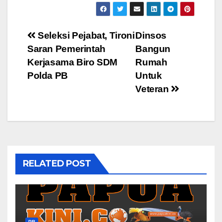
Post
Seleksi Pejabat, Tironi
Dinsos
Saran Pemerintah
Bangun
navigation
Kerjasama Biro SDM
Rumah
Polda PB
Untuk
Veteran
RELATED POST
PB