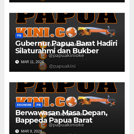
PB
Gubernur Papua Barat Hadiri
Silaturahmi dan Bukber
Bersama DPR RI dan
MAR 11, 2026
Mendagri di IPDN
EKONOMI
PB
Berwawasan Masa Depan,
Bappeda Papua Barat
Konsultasi Publik RKPD 2027
MAR 9, 2026