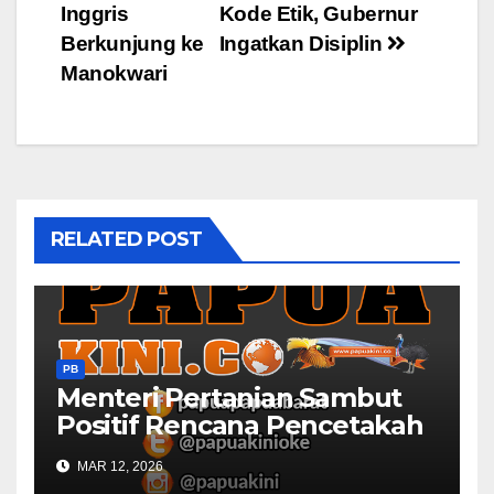
Inggris
Kode Etik, Gubernur
navigation
Berkunjung ke
Ingatkan Disiplin
Manokwari
RELATED POST
PB
Menteri Pertanian Sambut
Positif Rencana Pencetakah
Sawah dan Ladang di Papua
MAR 12, 2026
Barat