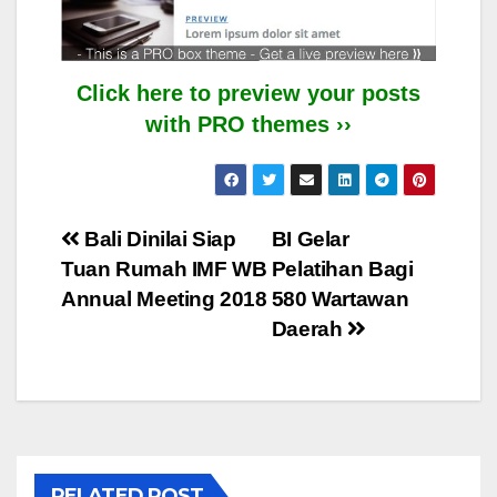
Click here to preview your posts
with PRO themes ››
Post
Bali Dinilai Siap
BI Gelar
Tuan Rumah IMF WB
Pelatihan Bagi
navigation
Annual Meeting 2018
580 Wartawan
Daerah
RELATED POST