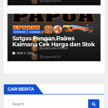
EKONOMI
KAIMANA
Satgas Pangan Polres
Kaimana Cek Harga dan Stok
Bapok di Pasar
MAR 5, 2026
CARI BERITA