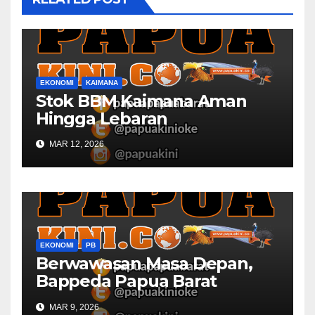
EKONOMI
KAIMANA
Stok BBM Kaimana Aman
Hingga Lebaran
MAR 12, 2026
EKONOMI
PB
Berwawasan Masa Depan,
Bappeda Papua Barat
Konsultasi Publik RKPD 2027
MAR 9, 2026