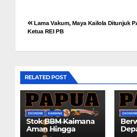
Post
Lama Vakum, Maya Kailola Ditunjuk 
Ketua REI PB
navigation
RELATED POST
EKONOMI
KAIMANA
EKONOMI
Stok BBM Kaimana
Ber
Aman Hingga
Dep
Lebaran
Papu