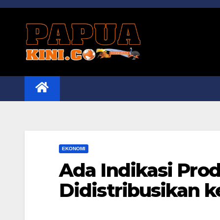
Skip
to
content
EKONOMI
Ada Indikasi Pro
Didistribusikan k