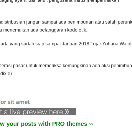
, daging ayam, dan telur, pengusaha harus memperhatikan
distribusian jangan sampai ada penimbunan atau salah perunt
ka menemukan ada pelanggaran kode etik.
ada yang sudah siap sampai Januari 2018,” ujar Yohana Watof
perasi pasar untuk memeriksa kemungkinan ada aksi penimbun
dixie)
iew your posts with PRO themes ››