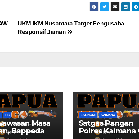
PAW
UKM IKM Nusantara Target Pengusaha
Responsif Jaman
PB
EKONOMI
KAIMANA
wawasan Masa
Satgas Pangan
an, Bappeda
Polres Kaimana
a Barat
Harga dan Stok