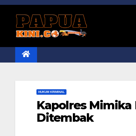
Skip
to
content
HUKUM KRIMINAL
Kapolres Mimika 
Ditembak