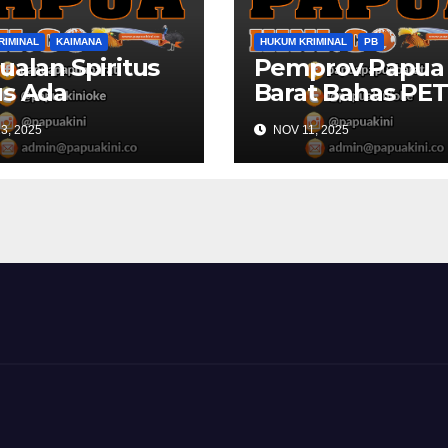
RIMINAL
KAIMANA
HUKUM KRIMINAL
PB
ualan Spiritus
Pemprov Papua
s Ada
Barat Bahas PET
omendasi
Dengan Komisi X
3, 2025
NOV 11, 2025
ek Kaimana