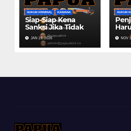
HUKUM KRIMINAL
KAIMANA
HUKUM K
Siap-Siap Kena
Penj
Sanksi Jika Tidak
Haru
Publikasikan Dana
Rek
JAN 19, 2026
NOV 1
Desa
Pols