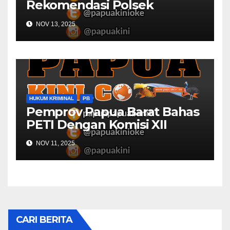
Rekomendasi Polsek
Kaimana
NOV 13, 2025
HUKUM KRIMINAL
PB
Pemprov Papua Barat Bahas
PETI Dengan Komisi XII
NOV 11, 2025
CARI BERITA