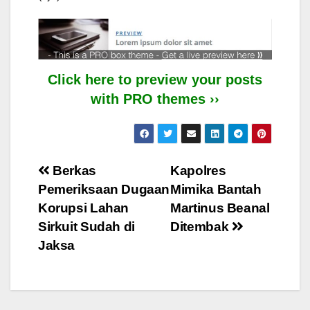
Click here to preview your posts
with PRO themes ››
Post
Berkas
Kapolres
Pemeriksaan Dugaan
Mimika Bantah
navigation
Korupsi Lahan
Martinus Beanal
Sirkuit Sudah di
Ditembak
Jaksa