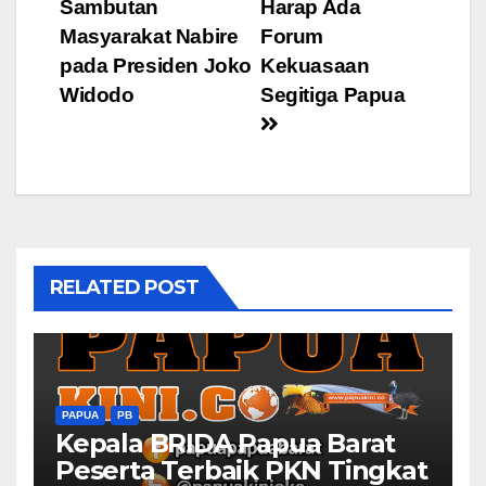
Sambutan
Harap Ada
navigation
Masyarakat Nabire
Forum
pada Presiden Joko
Kekuasaan
Widodo
Segitiga Papua
RELATED POST
PAPUA
PB
Kepala BRIDA Papua Barat
Peserta Terbaik PKN Tingkat