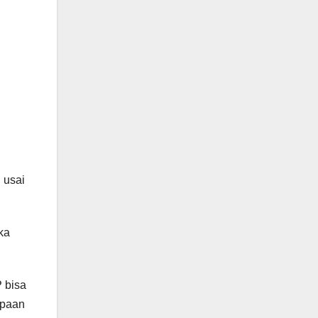
 usai
ka
P bisa
apaan