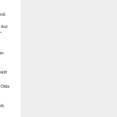
wal.
ikut
”
an
ktif
 Otda
ik,