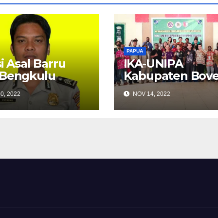
PAPUA
si Asal Barru
IKA-UNIPA
 Bengkulu
Kabupaten Bov
as Ditembak
Digoel Terbent
0, 2022
NOV 14, 2022
dan KKB di
ukimo Papua
unungan