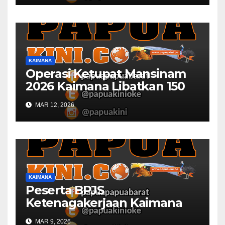
KAIMANA
Operasi Ketupat Mansinam
2026 Kaimana Libatkan 150
Personil Gabungan
MAR 12, 2026
KAIMANA
Peserta BPJS
Ketenagakerjaan Kaimana
Berkurang 53 Persen di 2026
MAR 9, 2026