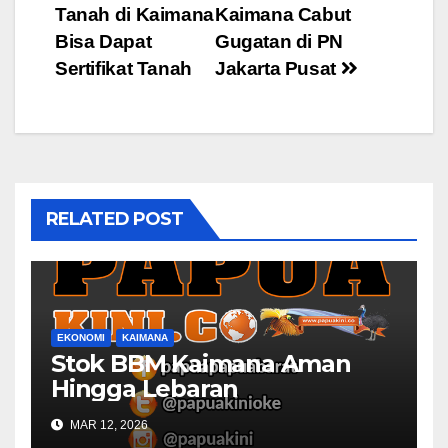
Tanah di Kaimana
Kaimana Cabut
navigation
Bisa Dapat
Gugatan di PN
Sertifikat Tanah
Jakarta Pusat
RELATED POST
EKONOMI
KAIMANA
Stok BBM Kaimana Aman
Hingga Lebaran
MAR 12, 2026