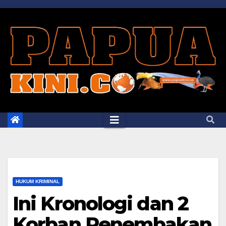
Skip
to
content
HUKUM KRIMINAL
Ini Kronologi dan 2
Korban Penembakan