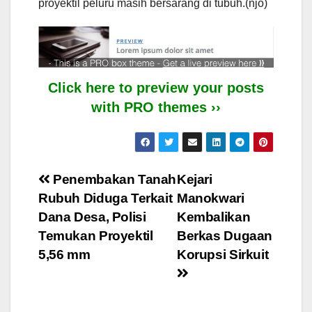
proyektil peluru masih bersarang di tubuh.(njo)
Click here to preview your posts
with PRO themes ››
Post
Penembakan Tanah
Kejari
Rubuh Diduga Terkait
Manokwari
navigation
Dana Desa, Polisi
Kembalikan
Temukan Proyektil
Berkas Dugaan
5,56 mm
Korupsi Sirkuit