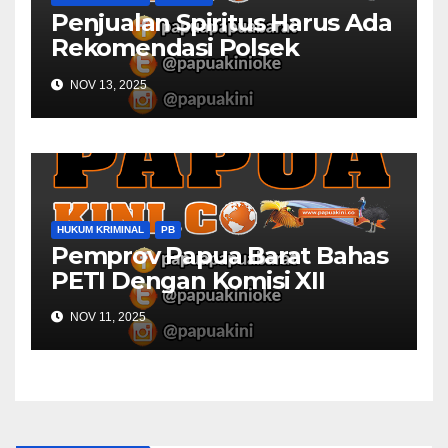
Penjualan Spiritus Harus Ada
Rekomendasi Polsek
Kaimana
NOV 13, 2025
HUKUM KRIMINAL
PB
Pemprov Papua Barat Bahas
PETI Dengan Komisi XII
NOV 11, 2025