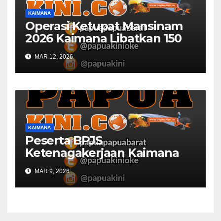
KAIMANA
Operasi Ketupat Mansinam
2026 Kaimana Libatkan 150
Personil Gabungan
MAR 12, 2026
KAIMANA
Peserta BPJS
Ketenagakerjaan Kaimana
Berkurang 53 Persen di 2026
MAR 9, 2026