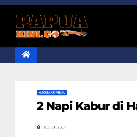
Skip
to
content
HUKUM KRIMINAL
2 Napi Kabur di H
DEC 31, 2017