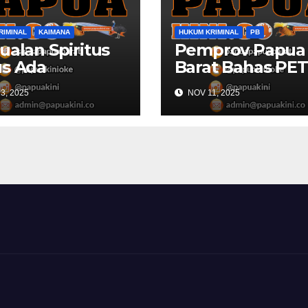
RIMINAL
KAIMANA
HUKUM KRIMINAL
PB
ualan Spiritus
Pemprov Papua
s Ada
Barat Bahas PET
omendasi
Dengan Komisi X
3, 2025
NOV 11, 2025
ek Kaimana