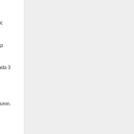
NK
ap
ada 3
uron.