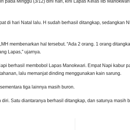
ri pada Minggu (3/12) dini hari, kini Lapas Kelas IIB Manokwari
at di hari Natal lalu. H sudah berhasil ditangkap, sedangkan 
,MH membenarkan hal tersebut. “Ada 2 orang. 1 orang ditangk
ng Lapas,” ujarnya.
Napi berhasil membobol Lapas Manokwari. Empat Napi kabur p
ahanan, lalu memanjat dinding menggunakan kain sarung.
, sementara tiga lainnya masih buron.
iri. Satu diantaranya berhasil ditangkap, dan satunya masih b