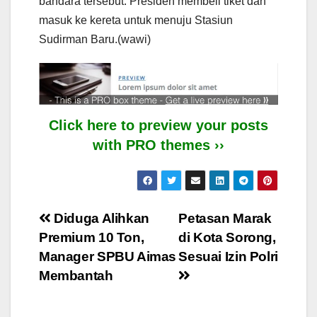
bandara tersebut. Presiden membeli tiket dan
masuk ke kereta untuk menuju Stasiun
Sudirman Baru.(wawi)
Click here to preview your posts
with PRO themes ››
Post
Diduga Alihkan
Petasan Marak
Premium 10 Ton,
di Kota Sorong,
navigation
Manager SPBU Aimas
Sesuai Izin Polri
Membantah