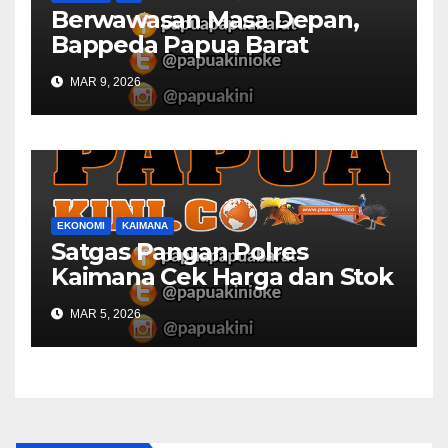
Berwawasan Masa Depan,
Bappeda Papua Barat
Konsultasi Publik RKPD 2027
MAR 9, 2026
EKONOMI
KAIMANA
Satgas Pangan Polres
Kaimana Cek Harga dan Stok
Bapok di Pasar
MAR 5, 2026