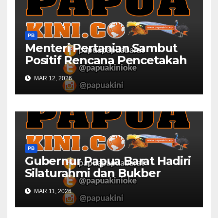
PB
Menteri Pertanian Sambut
Positif Rencana Pencetakah
Sawah dan Ladang di Papua
MAR 12, 2026
Barat
PB
Gubernur Papua Barat Hadiri
Silaturahmi dan Bukber
Bersama DPR RI dan
MAR 11, 2026
Mendagri di IPDN