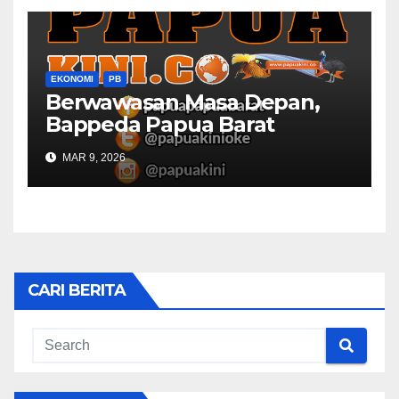
EKONOMI
PB
Berwawasan Masa Depan,
Bappeda Papua Barat
Konsultasi Publik RKPD 2027
MAR 9, 2026
CARI BERITA