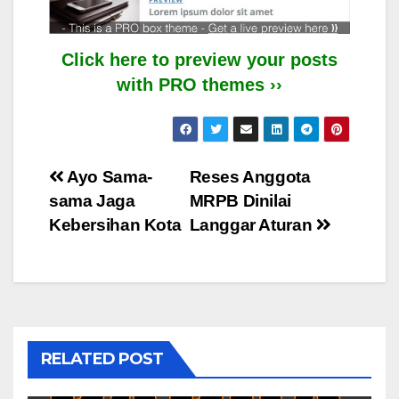
Click here to preview your posts
with PRO themes ››
Post
Ayo Sama-
Reses Anggota
sama Jaga
MRPB Dinilai
navigation
Kebersihan Kota
Langgar Aturan
RELATED POST