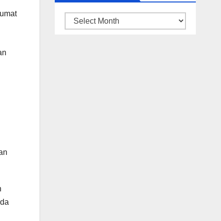
ARSIP
BERITA
an
an
h
ada