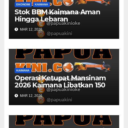
EKONOMI
KAIMANA
Stok BBM Kaimana Aman
Hingga Lebaran
MAR 12, 2026
KAIMANA
Operasi Ketupat Mansinam
2026 Kaimana Libatkan 150
Personil Gabungan
MAR 12, 2026