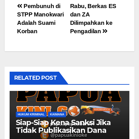
Post
Pembunuh di
Rabu, Berkas ES
STPP Manokwari
dan ZA
navigation
Adalah Suami
Dilimpahkan ke
Korban
Pengadilan
RELATED POST
HUKUM KRIMINAL
KAIMANA
Siap-Siap Kena Sanksi Jika
Tidak Publikasikan Dana
Desa