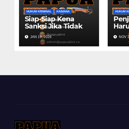
HUKUM KRIMINAL
KAIMANA
HUKUM K
Siap-Siap Kena
Penj
Sanksi Jika Tidak
Haru
Publikasikan Dana
Rek
JAN 19, 2026
NOV 1
Desa
Pols