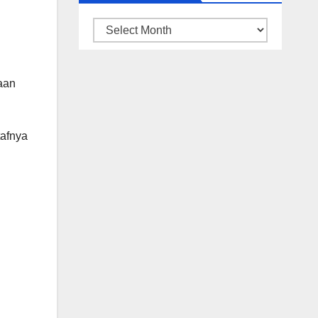
ARSIP
BERITA
aan
tafnya