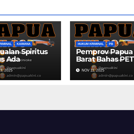
RIMINAL
KAIMANA
HUKUM KRIMINAL
PB
ualan Spiritus
Pemprov Papua
s Ada
Barat Bahas PET
omendasi
Dengan Komisi X
3, 2025
NOV 11, 2025
ek Kaimana