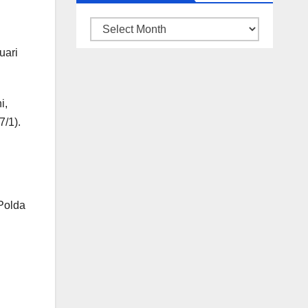
ARSIP
BERITA
uari
i,
7/1).
 Polda