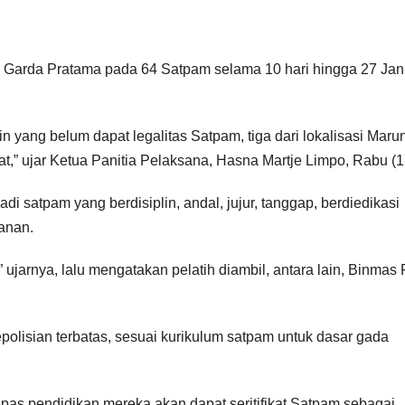
 Garda Pratama pada 64 Satpam selama 10 hari hingga 27 Jan
in yang belum dapat legalitas Satpam, tiga dari lokalisasi Marun
t,” ujar Ketua Panitia Pelaksana, Hasna Martje Limpo, Rabu (1
i satpam yang berdisiplin, andal, jujur, tanggap, berdiedikasi
manan.
,” ujarnya, lalu mengatakan pelatih diambil, antara lain, Binmas
polisian terbatas, sesuai kurikulum satpam untuk dasar gada
pas pendidikan mereka akan dapat seritifikat Satpam sebagai