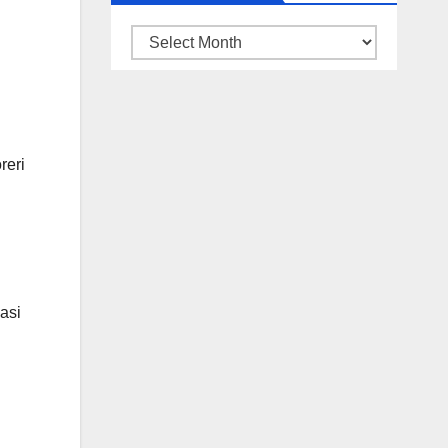
ARSIP
BERITA
reri
asi