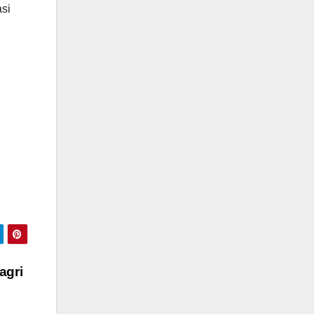
si
agri