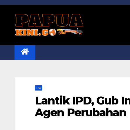
Skip
to
content
PB
Lantik IPD, Gub I
Agen Perubahan