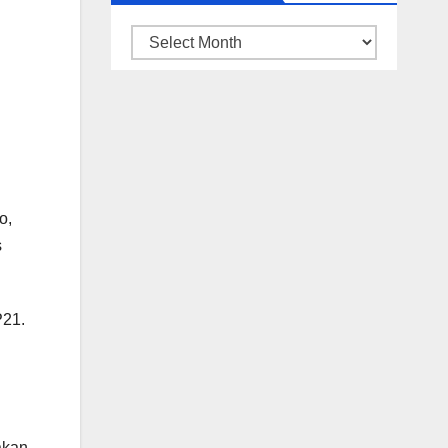
ARSIP
BERITA
o,
s
P21.
akan