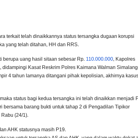
a terkait telah dinaikkannya status tersangka dugaan korupsi
gka yang telah ditahan, HH dan RRS.
 berupa uang hasil sitaan sebesar Rp.
110.000.000
, Kapolres
, didampingi Kasat Reskrim Polres Kaimana Walman Simalang
ir 4 tahun lamanya ditangani pihak kepolisian, akhirnya kasu
maka status bagi kedua tersangka ini telah dinaikkan menjadi 
bersama barang bukti untuk tahap 2 di Pengadilan Tipikor
 Rabu (24/1).
 dan AHK statusnya masih P19.
aksaan untuk tersangka AS dan AHK, yang dalam waktu dekat 