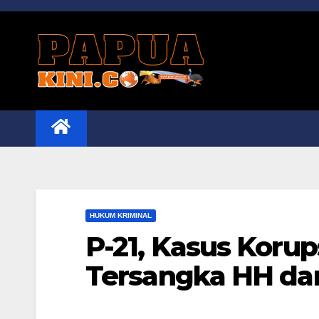
Skip
to
content
HUKUM KRIMINAL
P-21, Kasus Koru
Tersangka HH da