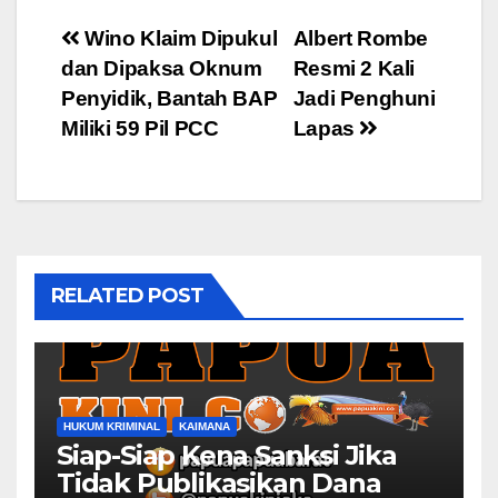
Post
Wino Klaim Dipukul
Albert Rombe
dan Dipaksa Oknum
Resmi 2 Kali
navigation
Penyidik, Bantah BAP
Jadi Penghuni
Miliki 59 Pil PCC
Lapas
RELATED POST
HUKUM KRIMINAL
KAIMANA
Siap-Siap Kena Sanksi Jika
Tidak Publikasikan Dana