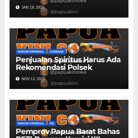
Desa
JAN 19, 2026
HUKUM KRIMINAL
KAIMANA
Penjualan Spiritus Harus Ada
Rekomendasi Polsek
Kaimana
NOV 13, 2025
HUKUM KRIMINAL
PB
Pemprov Papua Barat Bahas