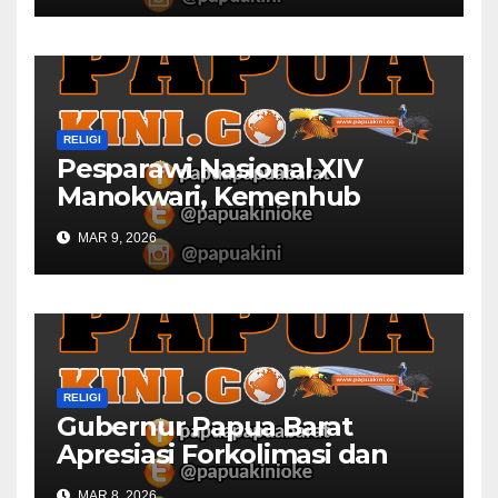
RELIGI
Pesparawi Nasional XIV
Manokwari, Kemenhub
Sediakan Dua Kapal
MAR 9, 2026
RELIGI
Gubernur Papua Barat
Apresiasi Forkolimasi dan
Masjid Al Falah
MAR 8, 2026