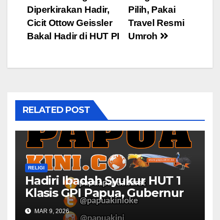
Diperkirakan Hadir,
Pilih, Pakai
navigation
Cicit Ottow Geissler
Travel Resmi
Bakal Hadir di HUT PI
Umroh
RELATED POST
RELIGI
Hadiri Ibadah Syukur HUT 1
Klasis GPI Papua, Gubernur
Papua Barat Ingatkan Peran
MAR 9, 2026
Gereja