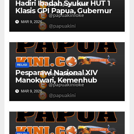
Hadiri Ibadah Syukur HUT 1
Klasis GPI Papua, Gubernur
Papua Barat Ingatkan Peran
MAR 9, 2026
Gereja
RELIGI
Pesparawi Nasional XIV
Manokwari, Kemenhub
Sediakan Dua Kapal
MAR 9, 2026