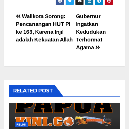
Post
Walikota Sorong:
Gubernur
Pencanangan HUT PI
Ingatkan
navigation
ke 163, Karena Injil
Kedudukan
adalah Kekuatan Allah
Terhormat
Agama
RELATED POST
RELIGI