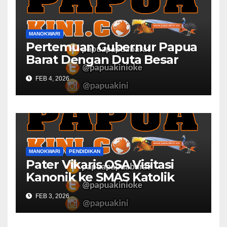
MANOKWARI
Pertemuan Gubernur Papua
Barat Dengan Duta Besar
Inggris Berbuah Manis
FEB 4, 2026
MANOKWARI
PENDIDIKAN
Pater Vikaris OSA Visitasi
Kanonik ke SMAS Katolik
Villanova Manokwari
FEB 3, 2026