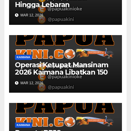
Hingga Lebaran
MAR 12, 2026
KAIMANA
Operasi Ketupat Mansinam
2026 Kaimana Libatkan 150
Personil Gabungan
MAR 12, 2026
KAIMANA