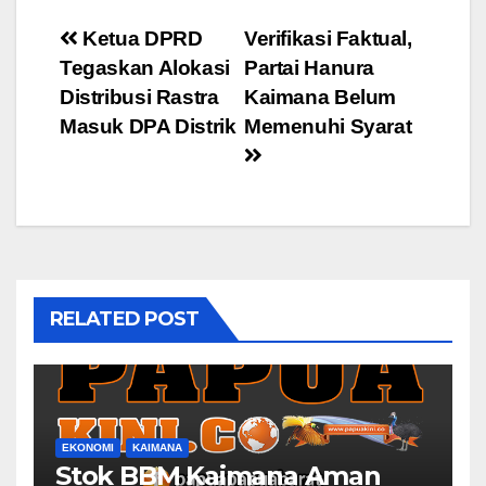
Post
Ketua DPRD
Verifikasi Faktual,
Tegaskan Alokasi
Partai Hanura
navigation
Distribusi Rastra
Kaimana Belum
Masuk DPA Distrik
Memenuhi Syarat
RELATED POST
EKONOMI
KAIMANA
Stok BBM Kaimana Aman