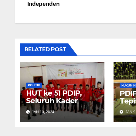
Independen
navigation
RELATED POST
POLITIK
HUKUM K
HUT ke 51 PDIP,
PDIP
Seluruh Kader
Tepi
Diingatkan Selalu
JAN 10, 2024
JAN 9
Komunikasi
Dengan Masyarakat