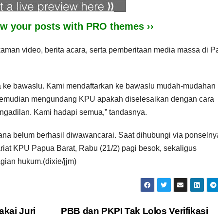
iew your posts with PRO themes ››
man video, berita acara, serta pemberitaan media massa di 
a ke bawaslu. Kami mendaftarkan ke bawaslu mudah-mudahan
kemudian mengundang KPU apakah diselesaikan dengan cara
ngadilan. Kami hadapi semua,” tandasnya.
na belum berhasil diwawancarai. Saat dihubungi via ponselnya
riat KPU Papua Barat, Rabu (21/2) pagi besok, sekaligus
ian hukum.(dixie/jjm)
akai Juri
PBB dan PKPI Tak Lolos Verifikasi