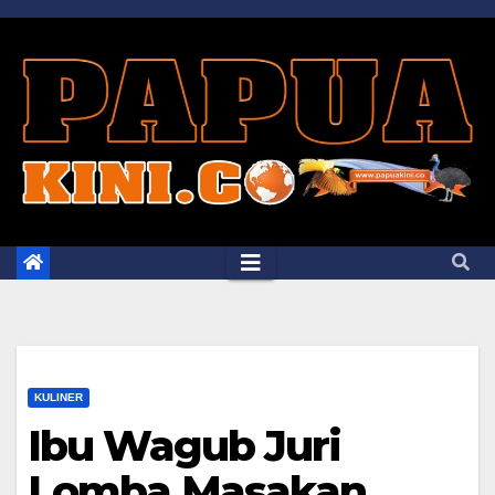
Skip
to
content
KULINER
Ibu Wagub Juri
Lomba Masakan