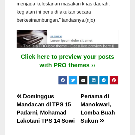
menjaga kelestarian masakan khas daerah,
kegiatan ini perlu dilakukan secara
berkesinambungan,” tandasnya.(njo)
Click here to preview your posts
with PRO themes ››
Post
Dominggus
Pertama di
Mandacan di TPS 15
Manokwari,
navigation
Padarni, Mohamad
Lomba Buah
Lakotani TPS 14 Sowi
Sukun