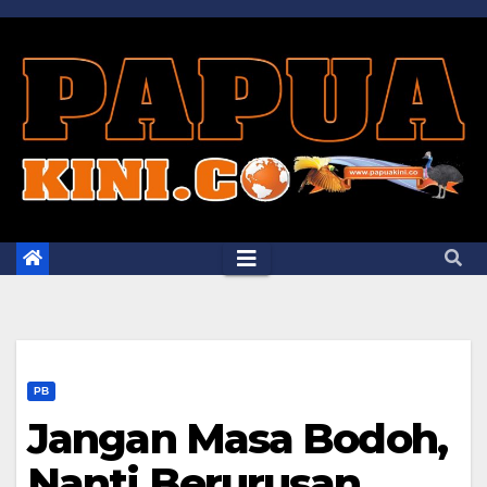
Skip
to
content
PB
Jangan Masa Bodoh,
Nanti Berurusan