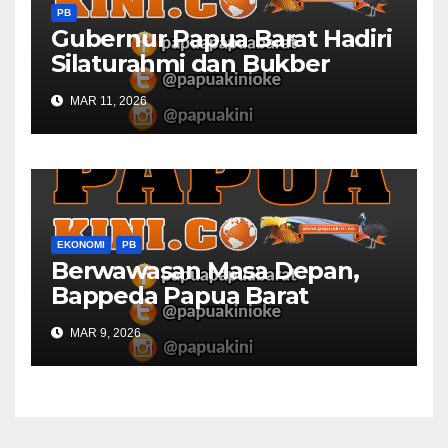
PB
Gubernur Papua Barat Hadiri
Silaturahmi dan Bukber
Bersama DPR RI dan
MAR 11, 2026
Mendagri di IPDN
EKONOMI
PB
Berwawasan Masa Depan,
Bappeda Papua Barat
Konsultasi Publik RKPD 2027
MAR 9, 2026