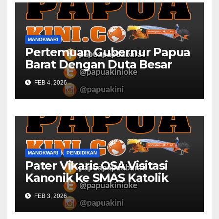
MANOKWARI
Pertemuan Gubernur Papua
Barat Dengan Duta Besar
Inggris Berbuah Manis
FEB 4, 2026
MANOKWARI
PENDIDIKAN
Pater Vikaris OSA Visitasi
Kanonik ke SMAS Katolik
Villanova Manokwari
FEB 3, 2026