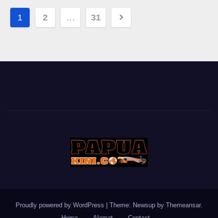
Posts
1
2
…
31
pagination
Proudly powered by WordPress
|
Theme: Newsup by
Themeansar
.
Home
Alamat
Contact