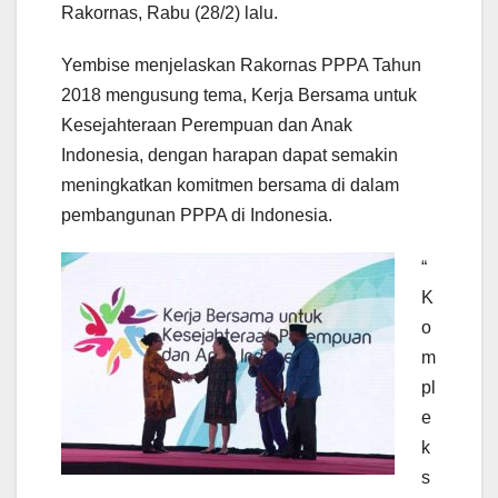
Rakornas, Rabu (28/2) lalu.
Yembise menjelaskan Rakornas PPPA Tahun
2018 mengusung tema, Kerja Bersama untuk
Kesejahteraan Perempuan dan Anak
Indonesia, dengan harapan dapat semakin
meningkatkan komitmen bersama di dalam
pembangunan PPPA di Indonesia.
“
K
o
m
pl
e
k
s