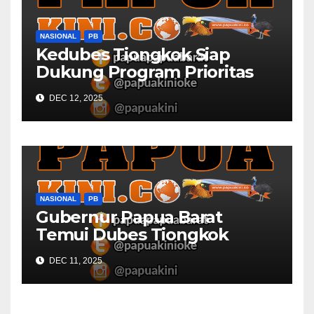
NASIONAL
PB
Kedubes Tiongkok Siap
Dukung Program Prioritas
Papua Barat
DEC 12, 2025
NASIONAL
PB
Gubernur Papua Barat
Temui Dubes Tiongkok
Bahas Potensi Investasi
DEC 11, 2025