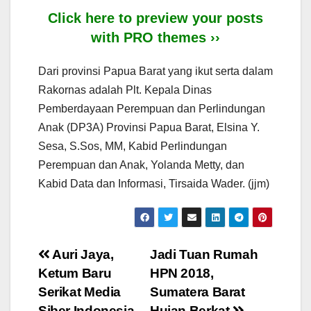
Click here to preview your posts
with PRO themes ››
Dari provinsi Papua Barat yang ikut serta dalam
Rakornas adalah Plt. Kepala Dinas
Pemberdayaan Perempuan dan Perlindungan
Anak (DP3A) Provinsi Papua Barat, Elsina Y.
Sesa, S.Sos, MM, Kabid Perlindungan
Perempuan dan Anak, Yolanda Metty, dan
Kabid Data dan Informasi, Tirsaida Wader. (jjm)
Post
Auri Jaya,
Jadi Tuan Rumah
Ketum Baru
HPN 2018,
navigation
Serikat Media
Sumatera Barat
Siber Indonesia
Hujan Berkat