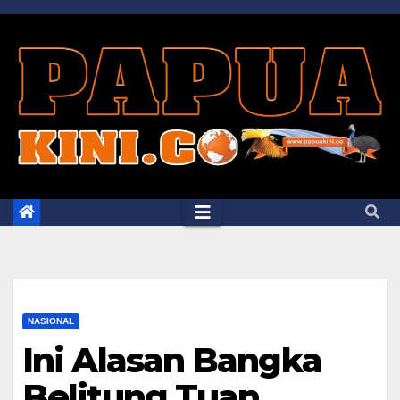
Skip
to
content
NASIONAL
Ini Alasan Bangka
Belitung Tuan