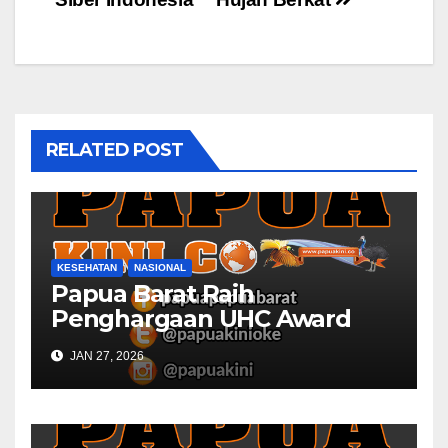
RELATED POST
KESEHATAN
NASIONAL
Papua Barat Raih
Penghargaan UHC Award
BPJS Kesehatan
JAN 27, 2026