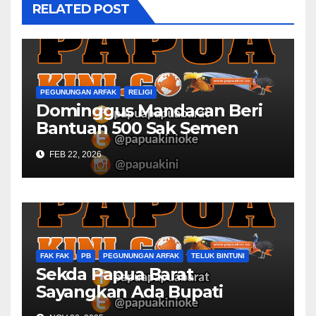
RELATED POST
PEGUNUNGAN ARFAK
RELIGI
Dominggus Mandacan Beri
Bantuan 500 Sak Semen
GPKAI Yerusalem Mbondidip
FEB 22, 2026
FAK FAK
PB
PEGUNUNGAN ARFAK
TELUK BINTUNI
Sekda Papua Barat
Sayangkan Ada Bupati
Belum Sempat Hadir Rapat