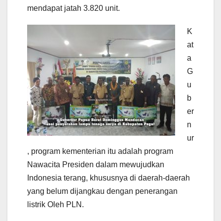
mendapat jatah 3.820 unit.
K
at
a
G
u
b
er
n
ur
, program kementerian itu adalah program
Nawacita Presiden dalam mewujudkan
Indonesia terang, khususnya di daerah-daerah
yang belum dijangkau dengan penerangan
listrik Oleh PLN.