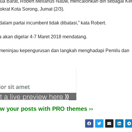
a Barat, Robert Melianus Nauw, mencalonkan diri sebagai Ke
krat Kota Sorong, Jumat (2/3).
alam partai incumbent tidak dibatasi,” kata Robert.
 akan digelar 4-7 Maret 2018 mendatang.
n meninjau kepengurusan dan langkah menghadapi Pemilu dan
iew your posts with PRO themes ››