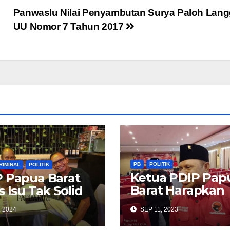
Panwaslu Nilai Penyambutan Surya Paloh Lang
UU Nomor 7 Tahun 2017
PB
POLITIK
RIMINAL
POLITIK
Ketua PDIP Pap
 Papua Barat
Barat Harapkan
s Isu Tak Solid
Perhatian Jika 
, 2024
SEP 11, 2023
Usulan Perganti
Penjabat Guber