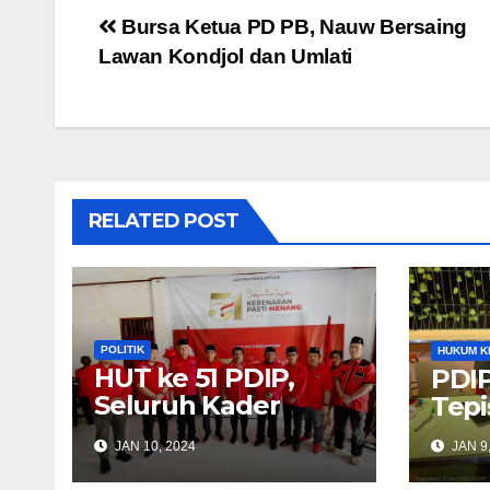
Post
Bursa Ketua PD PB, Nauw Bersaing
Lawan Kondjol dan Umlati
navigation
RELATED POST
POLITIK
HUKUM K
HUT ke 51 PDIP,
PDIP
Seluruh Kader
Tepi
Diingatkan Selalu
JAN 10, 2024
JAN 9
Komunikasi
Dengan Masyarakat