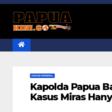
Skip
to
content
HUKUM KRIMINAL
Kapolda Papua B
Kasus Miras Hany