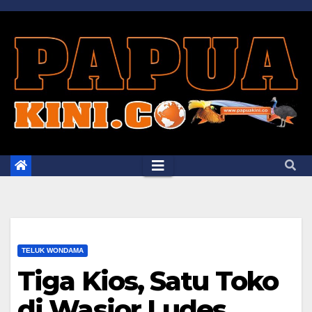
Skip
to
content
TELUK WONDAMA
Tiga Kios, Satu Toko
di Wasior Ludes