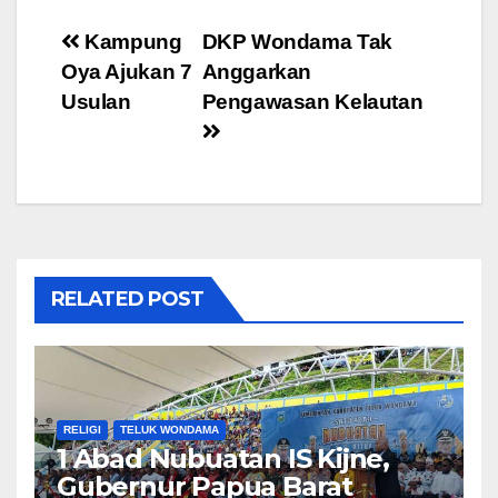
Post
Kampung
DKP Wondama Tak
Oya Ajukan 7
Anggarkan
navigation
Usulan
Pengawasan Kelautan
RELATED POST
RELIGI
TELUK WONDAMA
1 Abad Nubuatan IS Kijne,
Gubernur Papua Barat