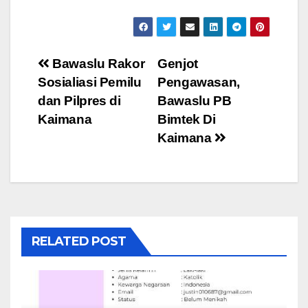
Post
Bawaslu Rakor
Genjot
Sosialiasi Pemilu
Pengawasan,
navigation
dan Pilpres di
Bawaslu PB
Kaimana
Bimtek Di
Kaimana
RELATED POST