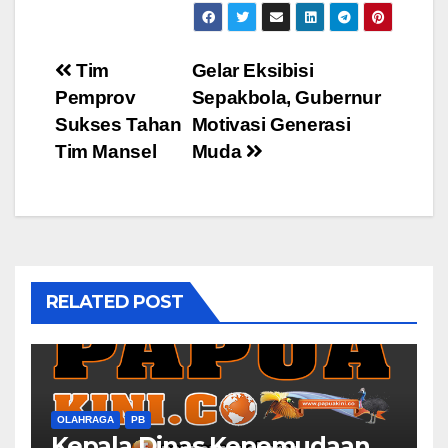
Post
Tim
Gelar Eksibisi
Pemprov
Sepakbola, Gubernur
navigation
Sukses Tahan
Motivasi Generasi
Tim Mansel
Muda
RELATED POST
OLAHRAGA
PB
Kepala Dinas Kepemudaan