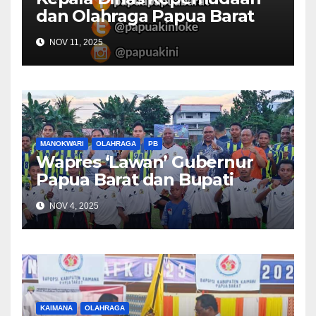
dan Olahraga Papua Barat
Selaraskan Program Dengan
NOV 11, 2025
DBON
MANOKWARI
OLAHRAGA
PB
Wapres ‘Lawan’ Gubernur
Papua Barat dan Bupati
Manokwari
NOV 4, 2025
KAIMANA
OLAHRAGA