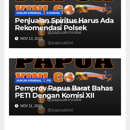
HUKUM KRIMINAL
KAIMANA
Penjualan Spiritus Harus Ada
Rekomendasi Polsek
Kaimana
NOV 13, 2025
HUKUM KRIMINAL
PB
Pemprov Papua Barat Bahas
PETI Dengan Komisi XII
NOV 11, 2025