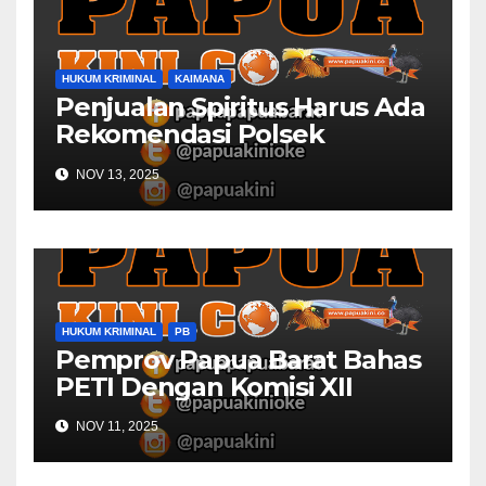
HUKUM KRIMINAL
KAIMANA
Penjualan Spiritus Harus Ada
Rekomendasi Polsek
Kaimana
NOV 13, 2025
HUKUM KRIMINAL
PB
Pemprov Papua Barat Bahas
PETI Dengan Komisi XII
NOV 11, 2025