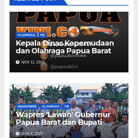
OLAHRAGA
PB
Kepala Dinas Kepemudaan
dan Olahraga Papua Barat
Selaraskan Program Dengan
NOV 11, 2025
DBON
MANOKWARI
OLAHRAGA
PB
Wapres ‘Lawan’ Gubernur
Papua Barat dan Bupati
Manokwari
NOV 4, 2025