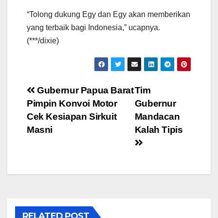
“Tolong dukung Egy dan Egy akan memberikan
yang terbaik bagi Indonesia,” ucapnya.
(***/dixie)
Post
Gubernur Papua Barat
Tim
Pimpin Konvoi Motor
Gubernur
navigation
Cek Kesiapan Sirkuit
Mandacan
Masni
Kalah Tipis
RELATED POST