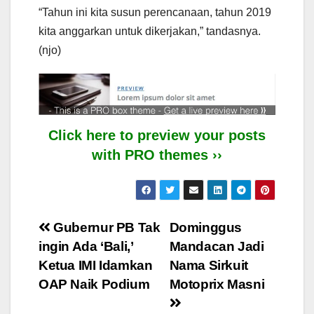
“Tahun ini kita susun perencanaan, tahun 2019
kita anggarkan untuk dikerjakan,” tandasnya.
(njo)
Click here to preview your posts
with PRO themes ››
Post
Gubernur PB Tak
Dominggus
ingin Ada ‘Bali,’
Mandacan Jadi
navigation
Ketua IMI Idamkan
Nama Sirkuit
OAP Naik Podium
Motoprix Masni