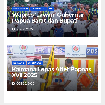
MANOKWARI
OLAHRAGA
PB
Wapres ‘Lawan’ Gubernur
Papua Barat dan Bupati
Manokwari
NOV 4, 2025
KAIMANA
OLAHRAGA
Kaimana Lepas Atlet Popnas
XVII 2025
OCT 29, 2025