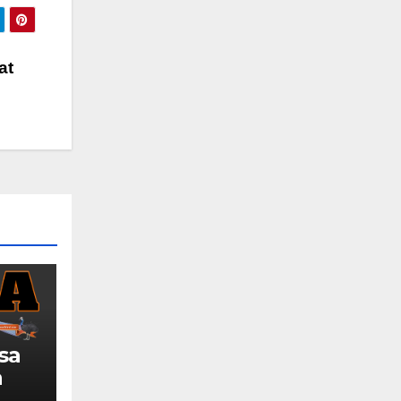
at
sa
a