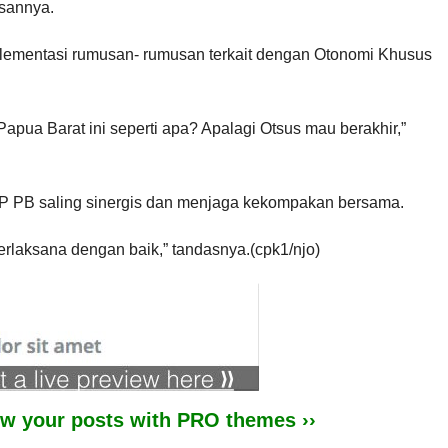
esannya.
lementasi rumusan- rumusan terkait dengan Otonomi Khusus
pua Barat ini seperti apa? Apalagi Otsus mau berakhir,”
 MRP PB saling sinergis dan menjaga kekompakan bersama.
erlaksana dengan baik,” tandasnya.(cpk1/njo)
iew your posts with PRO themes ››