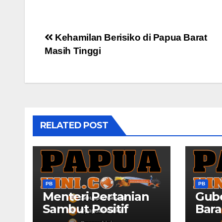
Post
Kehamilan Berisiko di Papua Barat
Masih Tinggi
navigation
RELATED POST
PB
PB
Menteri Pertanian
Gub
Sambut Positif
Bara
Rencana
Sila