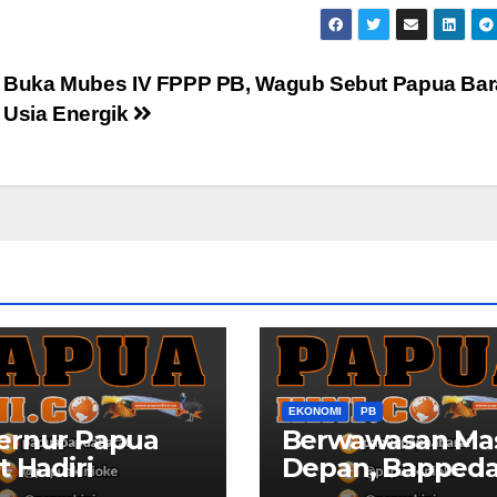
Buka Mubes IV FPPP PB, Wagub Sebut Papua Bar
Usia Energik
EKONOMI
PB
ernur Papua
Berwawasan Ma
t Hadiri
Depan, Bapped
turahmi dan
Papua Barat