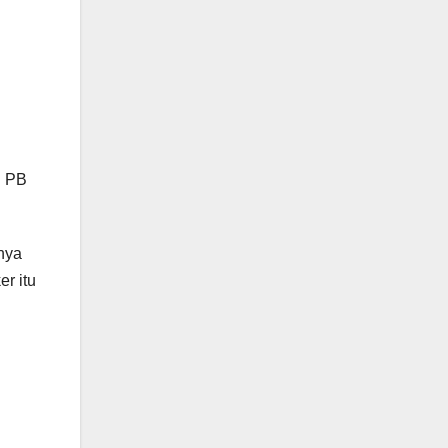
P PB
nya
r itu