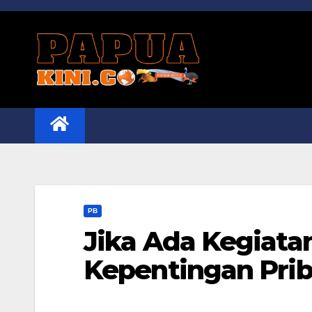
Skip
to
content
PB
Jika Ada Kegiata
Kepentingan Prib