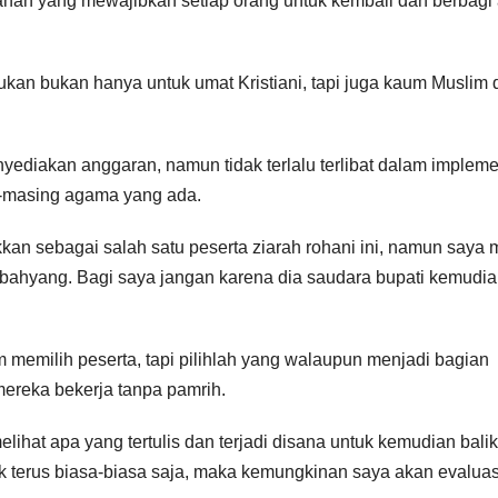
alanan yang mewajibkan setiap orang untuk kembali dan berbagi
ukan bukan hanya untuk umat Kristiani, tapi juga kaum Muslim 
ediakan anggaran, namun tidak terlalu terlibat dalam impleme
-masing agama yang ada.
n sebagai salah satu peserta ziarah rohani ini, namun saya 
mbahyang. Bagi saya jangan karena dia saudara bupati kemudi
memilih peserta, tapi pilihlah yang walaupun menjadi bagian
a mereka bekerja tanpa pamrih.
lihat apa yang tertulis dan terjadi disana untuk kemudian bali
ik terus biasa-biasa saja, maka kemungkinan saya akan evaluas