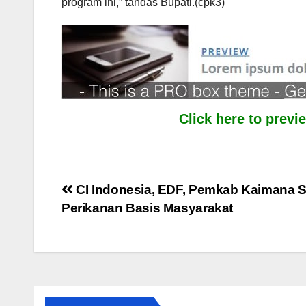
program ini,” tandas Bupati.(cpk3)
Click here to prev
Post
CI Indonesia, EDF, Pemkab Kaimana 
Perikanan Basis Masyarakat
navigation