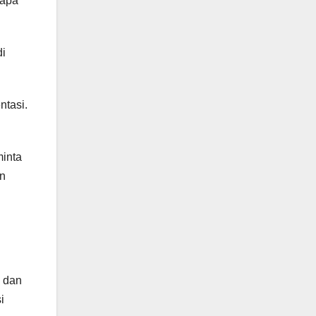
 apa
di
ntasi.
minta
an
k dan
i