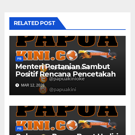
RELATED POST
PB
Menteri Pertanian Sambut
Positif Rencana Pencetakah
Sawah dan Ladang di Papua
MAR 12, 2026
Barat
PB