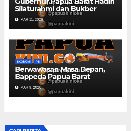
Gubernur Papua Barat Hadiri
Silaturahmi dan Bukber
Bersama DPR RI dan
MAR 11, 2026
Mendagri di IPDN
EKONOMI
PB
Berwawasan Masa Depan,
Bappeda Papua Barat
Konsultasi Publik RKPD 2027
MAR 9, 2026
CARI BERITA