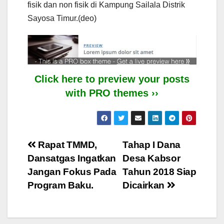
fisik dan non fisik di Kampung Sailala Distrik
Sayosa Timur.(deo)
Click here to preview your posts
with PRO themes ››
Post
Rapat TMMD,
Tahap I Dana
Dansatgas Ingatkan
Desa Kabsor
navigation
Jangan Fokus Pada
Tahun 2018 Siap
Program Baku.
Dicairkan