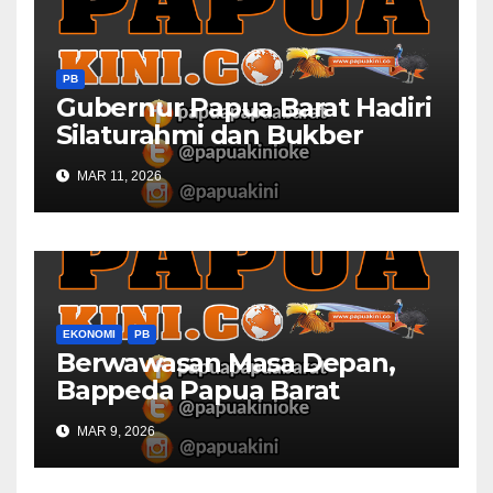
PB
Gubernur Papua Barat Hadiri
Silaturahmi dan Bukber
Bersama DPR RI dan
MAR 11, 2026
Mendagri di IPDN
EKONOMI
PB
Berwawasan Masa Depan,
Bappeda Papua Barat
Konsultasi Publik RKPD 2027
MAR 9, 2026