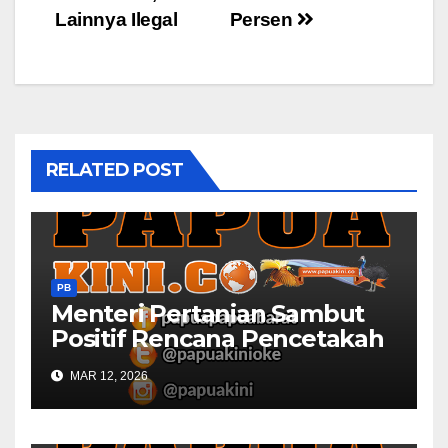
Lainnya Ilegal
Persen
RELATED POST
PB
Menteri Pertanian Sambut
Positif Rencana Pencetakah
Sawah dan Ladang di Papua
MAR 12, 2026
Barat