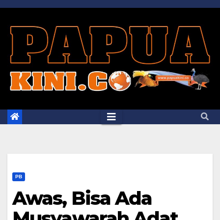
Skip
to
content
PB
Awas, Bisa Ada
Musyawarah Adat