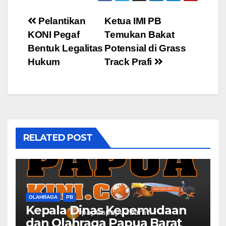
Post
Pelantikan
Ketua IMI PB
KONI Pegaf
Temukan Bakat
navigation
Bentuk Legalitas
Potensial di Grass
Hukum
Track Prafi
RELATED POST
OLAHRAGA
PB
Kepala Dinas Kepemudaan
dan Olahraga Papua Barat