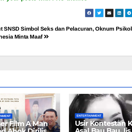
t SNSD Simbol Seks dan Pelacuran, Oknum Psiko
nesia Minta Maaf
ENTERTAINMENT
INMENT
Usir Kontestan 
er Film A Man
Asal Bau Bau, Iis
ed Ahok Dirilis