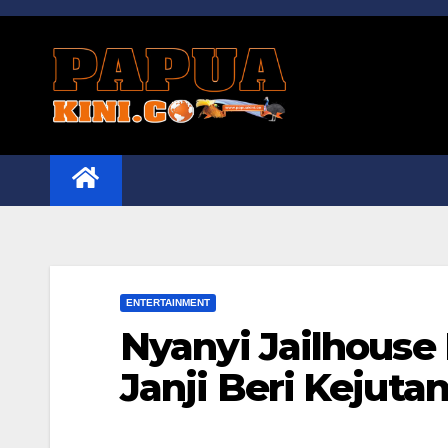
Skip
to
content
ENTERTAINMENT
Nyanyi Jailhouse
Janji Beri Kejuta