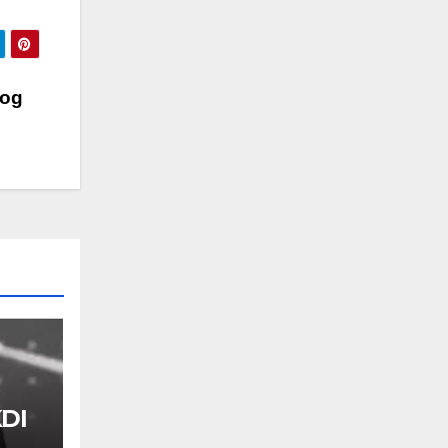
log
KDI