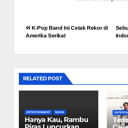
Post
K-Pop Band Ini Cetak Rekor di
Sebu
Amerika Serikat
Indo
navigation
RELATED POST
ENTERTAINMENT
MUSIK
ENTERTA
Hanya Kau, Rambu
Teas
Piras Luncurkan
Call